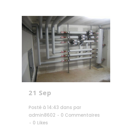
21 Sep
Hôpital
Maurice Fenaille
Posté à 14:43
dans
par
admin8602
0 Commentaires
0
Likes