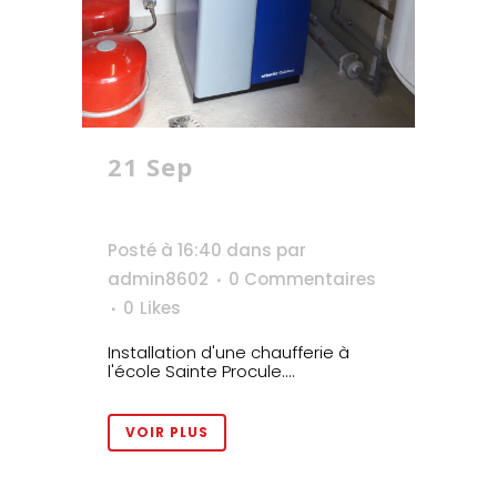
21 Sep
Chaufferie
école Sainte Procule
– 12 Aveyron
Posté à 16:40
dans
par
admin8602
0 Commentaires
0
Likes
Installation d'une chaufferie à
l'école Sainte Procule....
VOIR PLUS