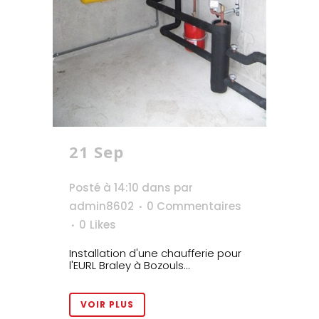
21 Sep
EURL Braley à
Bozouls – 12 Rodez
Posté à 14:10
dans
par
admin8602
0 Commentaires
0
Likes
Installation d'une chaufferie pour
l'EURL Braley à Bozouls...
VOIR PLUS