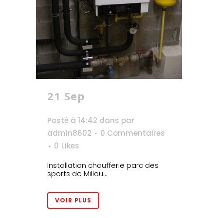
21 Sep
Parc des
sports de Millau
Posté à 14:42
dans
par
admin8602
0 Commentaires
0
Likes
Installation chaufferie parc des
sports de Millau...
VOIR PLUS