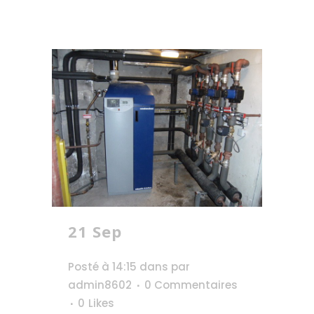
21 Sep
Presbytère
cathédrale de Rodez
Posté à 14:15
dans
par
admin8602
0 Commentaires
0
Likes