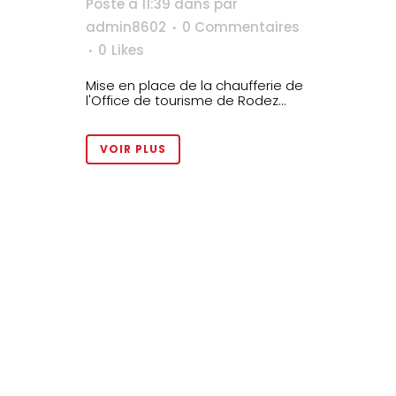
Posté à 11:39
dans
par
admin8602
0 Commentaires
0
Likes
Mise en place de la chaufferie de
l'Office de tourisme de Rodez...
VOIR PLUS