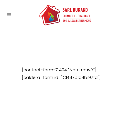
INSTALLATION D’UNE
CHAUFFERIE AVEYRON
[contact-form-7 404 "Non trouvé"]
[caldera_form id="CF5f7b1d4b197fd"]